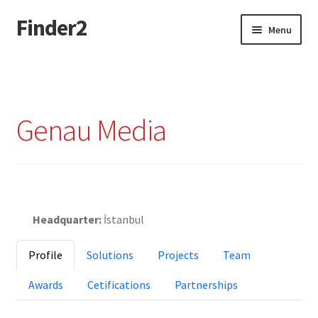
Finder2
Skip
Skip
Menu
to
to
navigation
content
Home
Add Listing
Genau Media
Dashboard
Directory
Claimed
Login or Register
Headquarter:
İstanbul
Privacy Policy
Profile
Solutions
Projects
Team
Awards
Cetifications
Partnerships