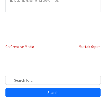
ihtiyaçlarına uygun en iyi sosyal med...
Post
Previous
Next
Co.Creative Media
Mutfak Yapım
post:
post:
navigation
Search