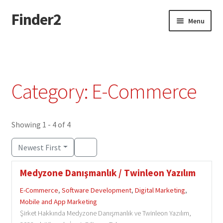
Finder2
Skip
Skip
Menu
to
to
navigation
content
Home
Add Listing
Category: E-Commerce
Dashboard
Directory
Showing 1 - 4 of 4
Newest First
Login or Register
Medyzone Danışmanlık / Twinleon Yazılım
Privacy Policy
E-Commerce
,
Software Development
,
Digital Marketing
,
Mobile and App Marketing
Şirket Hakkında Medyzone Danışmanlık ve Twinleon Yazılım,