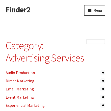
Finder2
Skip
Skip
Menu
to
to
navigation
content
Home
Add Listing
Category:
Dashboard
Advertising Services
Directory
Audio Production
0
Login or Register
Direct Marketing
0
Privacy Policy
Email Marketing
0
Event Marketing
0
Experiential Marketing
0