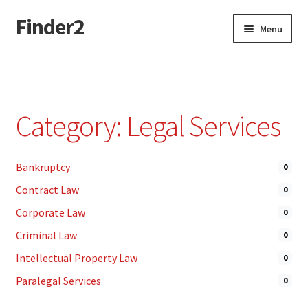
Finder2
Skip
Skip
Menu
to
to
navigation
content
Home
Add Listing
Category: Legal Services
Dashboard
Bankruptcy
0
Directory
Contract Law
0
Login or Register
Corporate Law
0
Criminal Law
0
Privacy Policy
Intellectual Property Law
0
Paralegal Services
0