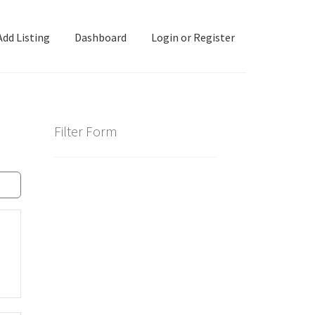
Add Listing
Dashboard
Login or Register
ashboard
Directory
Login or Register
Privacy Policy
Filter Form