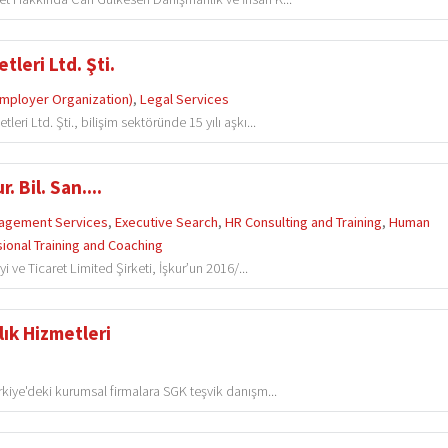
leri Ltd. Şti.
Employer Organization)
,
Legal Services
i Ltd. Şti., bilişim sektöründe 15 yılı aşkı...
 Bil. San....
agement Services
,
Executive Search
,
HR Consulting and Training
,
Human
ional Training and Coaching
i ve Ticaret Limited Şirketi, İşkur’un 2016/...
ık Hizmetleri
kiye'deki kurumsal firmalara SGK teşvik danışm...