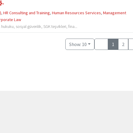
Ş.
)
,
HR Consulting and Training
,
Human Resources Services
,
Management
rporate Law
hukuku, sosyal güvenlik, SGK teşvikleri, fina...
Show: 10
1
2