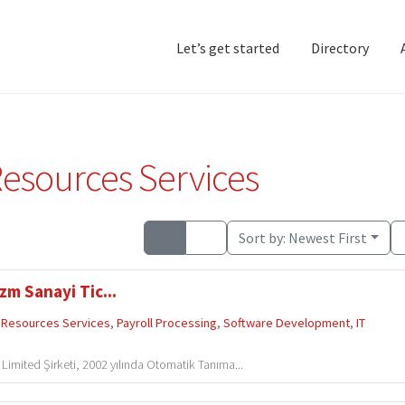
Let’s get started
Directory
Home
Add Listing
D
esources Services
Sort by:
Newest First
zm Sanayi Tic...
Resources Services
,
Payroll Processing
,
Software Development
,
IT
 Limited Şirketi, 2002 yılında Otomatik Tanıma...