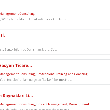
k
Management Consulting
2010 yılında İstanbul merkezli olarak kurulmuş ...
ti.
i. Sento Eğitim ve Danışmanlık Ltd. Şti....
zasyon Ticare...
Management Consulting
,
Professional Training and Coaching
'da "tecrübe" anlamına gelen "keiken" kelimesind...
Kaynakları Li...
Management Consulting
,
Project Management
,
Development
ket Hakkında Can Gülkesen Danışmanlık ve İnsan K...