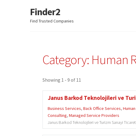
Finder2
Skip
Skip
to
to
Find Trusted Companies
navigation
content
Category: Human R
Showing 1 - 9 of 11
Janus Barkod Teknolojileri ve Turi
Business Services
,
Back Office Services
,
Human 
Consulting
,
Managed Service Providers
Janus Barkod Teknolojileri ve Turizm Sanayi Ticaret