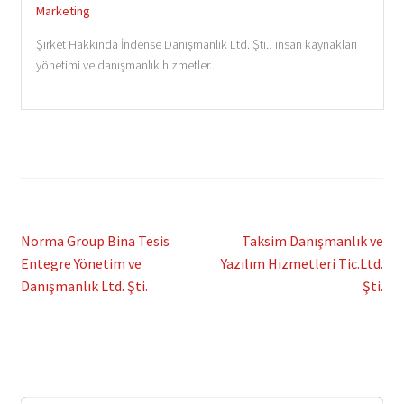
Marketing
Şirket Hakkında İndense Danışmanlık Ltd. Şti., insan kaynakları
yönetimi ve danışmanlık hizmetler...
Post
Previous
Next
Norma Group Bina Tesis
Taksim Danışmanlık ve
post:
post:
Entegre Yönetim ve
Yazılım Hizmetleri Tic.Ltd.
navigation
Danışmanlık Ltd. Şti.
Şti.