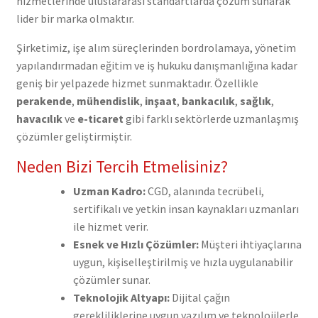
hizmetlerinde uluslararası standartlarda çözüm sunarak
lider bir marka olmaktır.
Şirketimiz, işe alım süreçlerinden bordrolamaya, yönetim
yapılandırmadan eğitim ve iş hukuku danışmanlığına kadar
geniş bir yelpazede hizmet sunmaktadır. Özellikle
perakende
,
mühendislik
,
inşaat
,
bankacılık
,
sağlık
,
havacılık
ve
e-ticaret
gibi farklı sektörlerde uzmanlaşmış
çözümler geliştirmiştir.
Neden Bizi Tercih Etmelisiniz?
Uzman Kadro:
CGD, alanında tecrübeli,
sertifikalı ve yetkin insan kaynakları uzmanları
ile hizmet verir.
Esnek ve Hızlı Çözümler:
Müşteri ihtiyaçlarına
uygun, kişiselleştirilmiş ve hızla uygulanabilir
çözümler sunar.
Teknolojik Altyapı:
Dijital çağın
gerekliliklerine uygun yazılım ve teknolojilerle