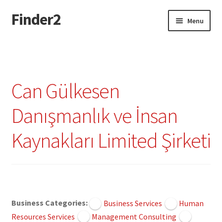
Finder2
Skip
Skip
Menu
to
to
navigation
content
Home
Add Listing
Can Gülkesen
Dashboard
Danışmanlık ve İnsan
Directory
Kaynakları Limited Şirketi
Login or Register
Privacy Policy
Claimed
Business Categories:
Business Services
Human
Resources Services
Management Consulting