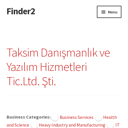
Finder2
Skip
Skip
Menu
to
to
navigation
content
Home
Add Listing
Taksim Danışmanlık ve
Dashboard
Yazılım Hizmetleri
Directory
Tic.Ltd. Şti.
Login or Register
Privacy Policy
Claimed
Business Categories:
Business Services
Health
and Science
Heavy Industry and Manufacturing
IT