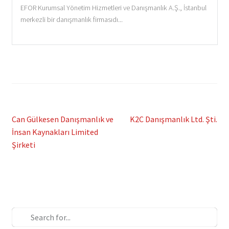
EFOR Kurumsal Yönetim Hizmetleri ve Danışmanlık A.Ş., İstanbul
merkezli bir danışmanlık firmasıdı...
Post
Previous
Next
Can Gülkesen Danışmanlık ve
K2C Danışmanlık Ltd. Şti.
post:
post:
İnsan Kaynakları Limited
navigation
Şirketi