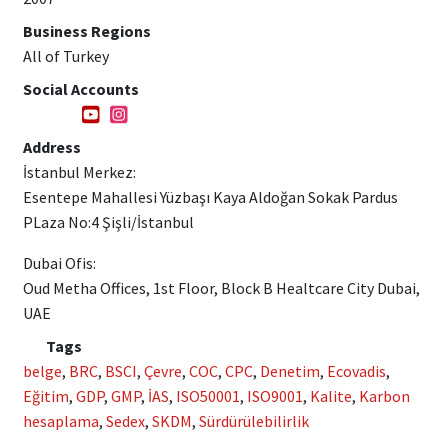
Business Regions
All of Turkey
Social Accounts
Address
İstanbul Merkez:
Esentepe Mahallesi Yüzbaşı Kaya Aldoğan Sokak Pardus
PLaza No:4 Şişli/İstanbul
Dubai Ofis:
Oud Metha Offices, 1st Floor, Block B Healtcare City Dubai,
UAE
Tags
belge
,
BRC
,
BSCI
,
Çevre
,
COC
,
CPC
,
Denetim
,
Ecovadis
,
Eğitim
,
GDP
,
GMP
,
İAS
,
ISO50001
,
ISO9001
,
Kalite
,
Karbon
hesaplama
,
Sedex
,
SKDM
,
Sürdürülebilirlik