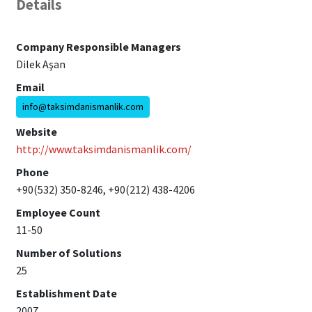
Details
Company Responsible Managers
Dilek Aşan
Email
info@taksimdanismanlik.com
Website
http://www.taksimdanismanlik.com/
Phone
+90(532) 350-8246, +90(212) 438-4206
Employee Count
11-50
Number of Solutions
25
Establishment Date
2007