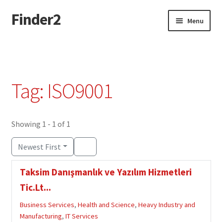
Finder2
Skip
Skip
Menu
to
to
navigation
content
Home
Add Listing
Tag: ISO9001
Dashboard
Directory
Showing 1 - 1 of 1
Newest First
Login or Register
Taksim Danışmanlık ve Yazılım Hizmetleri
Privacy Policy
Tic.Lt...
Business Services
,
Health and Science
,
Heavy Industry and
Manufacturing
,
IT Services