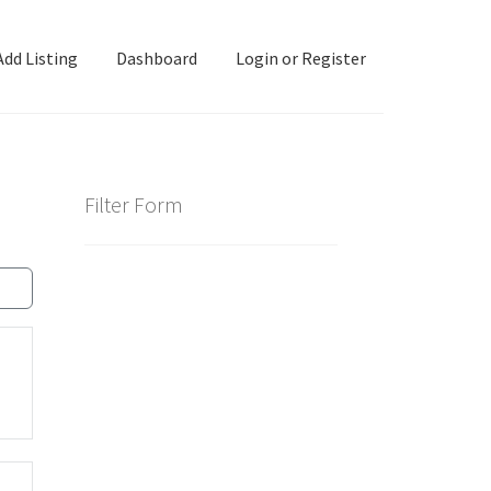
Add Listing
Dashboard
Login or Register
ashboard
Directory
Login or Register
Privacy Policy
Filter Form