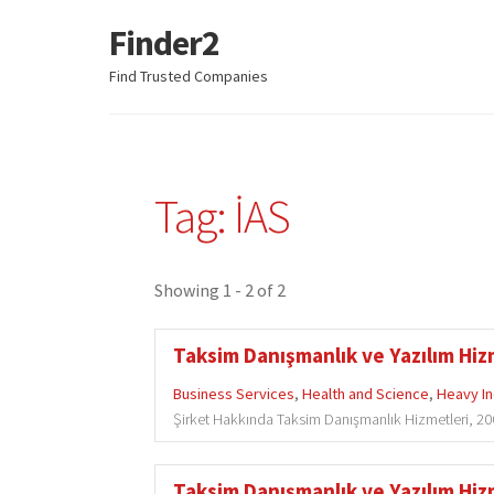
Finder2
Skip
Skip
to
to
Find Trusted Companies
navigation
content
Tag: İAS
Showing 1 - 2 of 2
Taksim Danışmanlık ve Yazılım Hizme
Business Services
,
Health and Science
,
Heavy In
Şirket Hakkında Taksim Danışmanlık Hizmetleri, 2007
Taksim Danışmanlık ve Yazılım Hizme