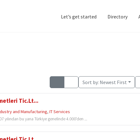
Let’s get started
Directory
Home
Add Listing
D
Sort by:
Newest First
tleri Tic.Lt...
dustry and Manufacturing
,
IT Services
 yılından bu yana Türkiye genelinde 4.000’den ...
tleri Tic.Lt...