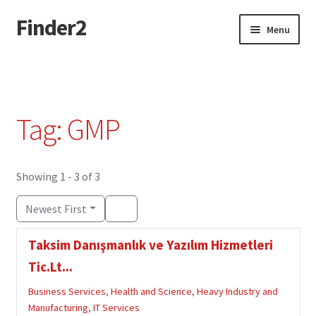
Finder2
Skip
Skip
Menu
to
to
navigation
content
Home
Add Listing
Tag: GMP
Dashboard
Directory
Showing 1 - 3 of 3
Newest First
Login or Register
Taksim Danışmanlık ve Yazılım Hizmetleri
Privacy Policy
Tic.Lt...
Business Services
,
Health and Science
,
Heavy Industry and
Manufacturing
,
IT Services