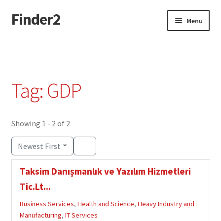
Finder2
Skip
Skip
Menu
to
to
navigation
content
Home
Add Listing
Tag: GDP
Dashboard
Directory
Showing 1 - 2 of 2
Newest First
Login or Register
Taksim Danışmanlık ve Yazılım Hizmetleri
Privacy Policy
Tic.Lt...
Business Services
,
Health and Science
,
Heavy Industry and
Manufacturing
,
IT Services