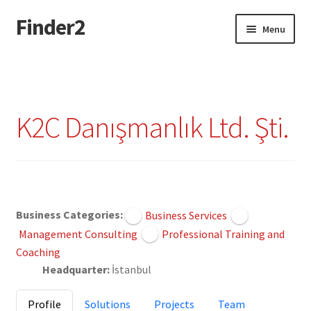
Finder2
Skip
Skip
Menu
to
to
navigation
content
Home
Add Listing
K2C Danışmanlık Ltd. Şti.
Dashboard
Directory
Claimed
Login or Register
Business Categories:
Business Services
Management Consulting
Professional Training and
Privacy Policy
Coaching
Headquarter:
İstanbul
Profile
Solutions
Projects
Team