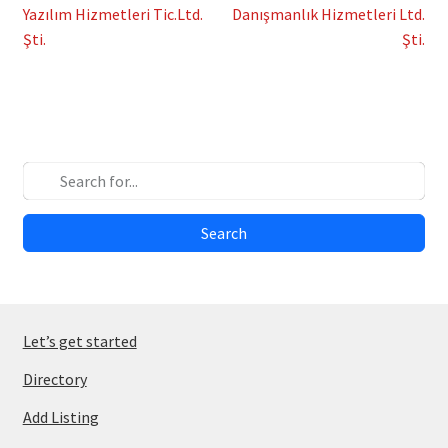
post:
post:
Yazılım Hizmetleri Tic.Ltd.
Danışmanlık Hizmetleri Ltd.
navigation
Şti.
Şti.
Search
Let’s get started
Directory
Add Listing