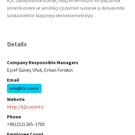
K2C Danışmanlık olarak, müşterilerimizin ihtiyaçlarına
yönelik esnek ve yenilikçi çözümler sunarak iş dünyasında
sürdürülebilir büyümeyi desteklemekteyiz.
Details
Company Responsible Managers
Eşref Güneş Ufuk, Erhan Feridun
Email
info@k2c.com.tr
Website
http://k2c.com.tr/
Phone
+90(212) 265-1700
Employee Count