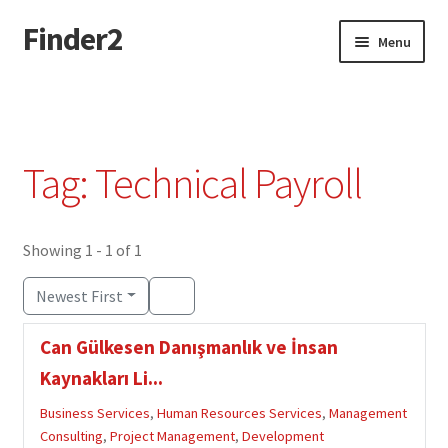
Finder2
Skip
Skip
Menu
to
to
navigation
content
Home
Add Listing
Tag: Technical Payroll
Dashboard
Directory
Showing 1 - 1 of 1
Newest First
Login or Register
Can Gülkesen Danışmanlık ve İnsan
Privacy Policy
Kaynakları Li...
Business Services
,
Human Resources Services
,
Management
Consulting
,
Project Management
,
Development