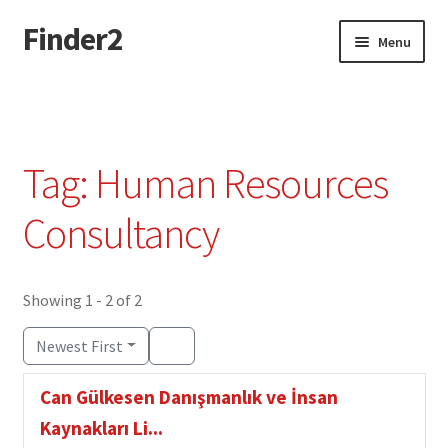
Finder2
Skip
Skip
Menu
to
to
navigation
content
Home
Add Listing
Tag: Human Resources
Dashboard
Consultancy
Directory
Showing 1 - 2 of 2
Login or Register
Newest First
Privacy Policy
Can Gülkesen Danışmanlık ve İnsan
Kaynakları Li...