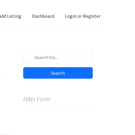
Add Listing
Dashboard
Login or Register
ashboard
Directory
Login or Register
Privacy Policy
)
Search
Filter Form