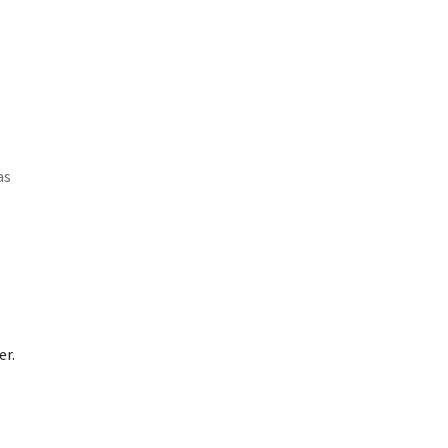
as
er.