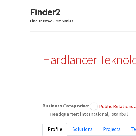
Finder2
Skip
Skip
to
to
Find Trusted Companies
navigation
content
Hardlancer Teknoloj
Claimed
Business Categories:
Public Relations
Headquarter:
International, İstanbul
Profile
Solutions
Projects
T