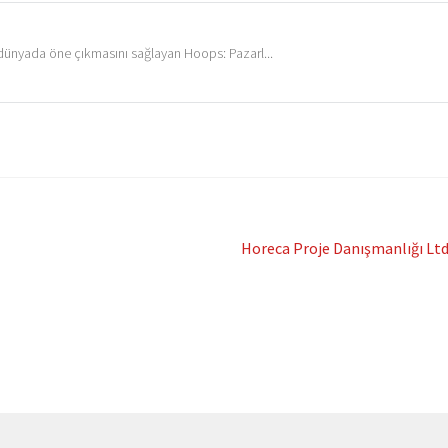
l dünyada öne çıkmasını sağlayan Hoops: Pazarl...
Next
Horeca Proje Danışmanlığı Ltd.
post: