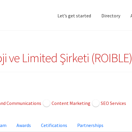
Let’s get started
Directory
Home
Add Listing
D
i ve Limited Şirketi (ROIBLE
 and Communications
Content Marketing
SEO Services
eam
Awards
Cetifications
Partnerships