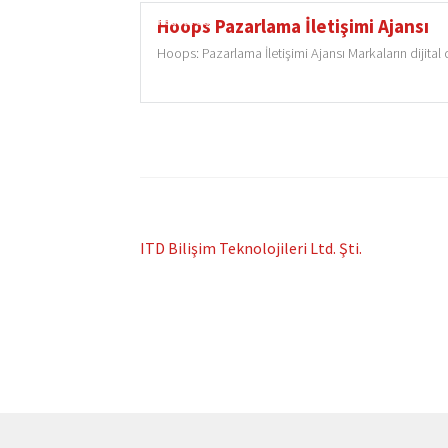
Featured
Hoops Pazarlama İletişimi Ajansı
Hoops: Pazarlama İletişimi Ajansı Markaların dijita
Post
Previous
ITD Bilişim Teknolojileri Ltd. Şti.
post:
navigation