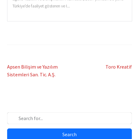
Türkiye'de faaliyet gösteren ve I...
Post
Previous
Next
Apsen Bilişim ve Yazılım
Toro Kreatif
post:
post:
Sistemleri San. Tic. A.Ş.
navigation
Search