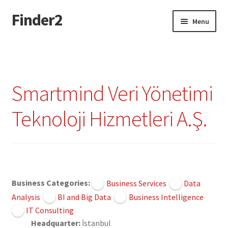
Finder2
Skip
Skip
Menu
to
to
navigation
content
Home
Add Listing
Smartmind Veri Yönetimi
Dashboard
Teknoloji Hizmetleri A.Ş.
Directory
Login or Register
Claimed
Privacy Policy
Business Categories:
Business Services
Data
Analysis
BI and Big Data
Business Intelligence
IT Consulting
Headquarter:
İstanbul