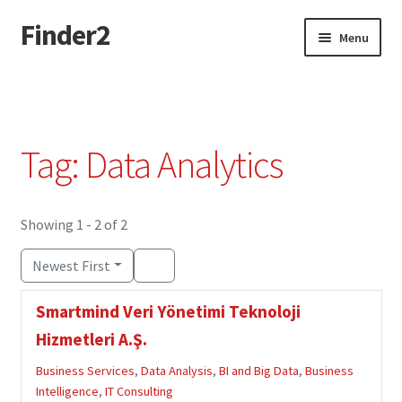
Finder2
Skip
Skip
Menu
to
to
navigation
content
Home
Add Listing
Tag: Data Analytics
Dashboard
Directory
Showing 1 - 2 of 2
Newest First
Login or Register
Smartmind Veri Yönetimi Teknoloji
Privacy Policy
Hizmetleri A.Ş.
Business Services
,
Data Analysis
,
BI and Big Data
,
Business
Intelligence
,
IT Consulting