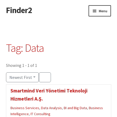
Finder2
Skip
Skip
Menu
to
to
navigation
content
Home
Add Listing
Tag: Data
Dashboard
Directory
Showing 1 - 1 of 1
Newest First
Login or Register
Smartmind Veri Yönetimi Teknoloji
Privacy Policy
Hizmetleri A.Ş.
Business Services
,
Data Analysis
,
BI and Big Data
,
Business
Intelligence
,
IT Consulting