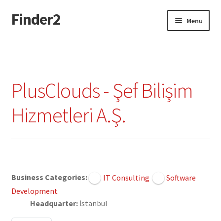
Finder2
Skip
Skip
Menu
to
to
navigation
content
Home
Add Listing
PlusClouds - Şef Bilişim
Dashboard
Hizmetleri A.Ş.
Directory
Login or Register
Claimed
Privacy Policy
Business Categories:
IT Consulting
Software
Development
Headquarter:
İstanbul