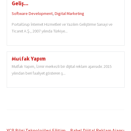
Geliş...
Software Development
,
Digital Marketing
PortalGrup İnternet Hizmetleri ve Yazılım Geliştirme Sanayi ve
Ticaret A.Ş., 2007 yılında Türkiye...
Featured
Mutfak Yapım
Mutfak Yapım, İzmir merkezli bir dijital reklam ajansıdır. 2015
yılından beri faaliyet gösteren ş...
Previous
Next
YCP Bilgi Teknolojileri Eğitim
Babel Dijital Reklam Ajansı