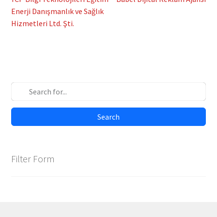
Post
post:
post:
Enerji Danışmanlık ve Sağlık
navigation
Hizmetleri Ltd. Şti.
Search
Filter Form