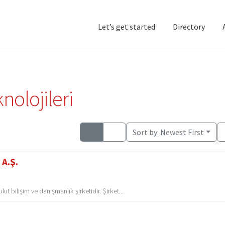
Let’s get started
Directory
Home
Add Listing
D
olojileri
Sort by:
Newest First
 A.Ş.
t bilişim ve danışmanlık şirketidir. Şirket...