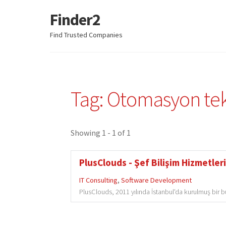
Finder2
Skip
Skip
to
to
Find Trusted Companies
navigation
content
Tag: Otomasyon tekn
Showing 1 - 1 of 1
PlusClouds - Şef Bilişim Hizmetleri
IT Consulting
,
Software Development
PlusClouds, 2011 yılında İstanbul'da kurulmuş bir bulu