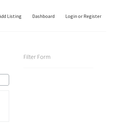
Add Listing
Dashboard
Login or Register
ashboard
Directory
Login or Register
Privacy Policy
Filter Form