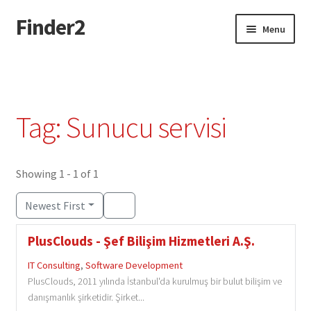
Finder2
Skip
Skip
Menu
to
to
navigation
content
Home
Add Listing
Tag: Sunucu servisi
Dashboard
Directory
Showing 1 - 1 of 1
Newest First
Login or Register
PlusClouds - Şef Bilişim Hizmetleri A.Ş.
Privacy Policy
IT Consulting
,
Software Development
PlusClouds, 2011 yılında İstanbul'da kurulmuş bir bulut bilişim ve
danışmanlık şirketidir. Şirket...