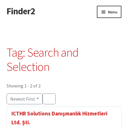
Finder2
Skip
Skip
Menu
to
to
navigation
content
Home
Add Listing
Tag: Search and
Dashboard
Selection
Directory
Showing 1 - 2 of 2
Login or Register
Newest First
Privacy Policy
ICTHR Solutions Danışmanlık Hizmetleri
Ltd. Şti.