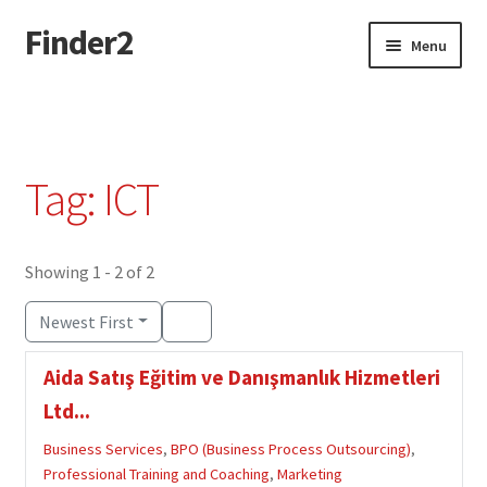
Finder2
Skip
Skip
Menu
to
to
navigation
content
Home
Add Listing
Tag: ICT
Dashboard
Directory
Showing 1 - 2 of 2
Newest First
Login or Register
Aida Satış Eğitim ve Danışmanlık Hizmetleri
Privacy Policy
Ltd...
Business Services
,
BPO (Business Process Outsourcing)
,
Professional Training and Coaching
,
Marketing