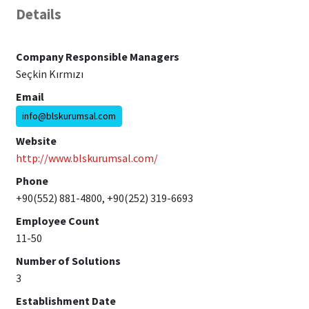
Details
Company Responsible Managers
Seçkin Kırmızı
Email
info@blskurumsal.com
Website
http://www.blskurumsal.com/
Phone
+90(552) 881-4800, +90(252) 319-6693
Employee Count
11-50
Number of Solutions
3
Establishment Date