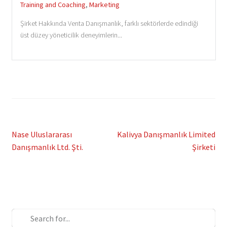
Training and Coaching
,
Marketing
Şirket Hakkında Venta Danışmanlık, farklı sektörlerde edindiği
üst düzey yöneticilik deneyimlerin...
Post
Previous
Next
Nase Uluslararası
Kalivya Danışmanlık Limited
post:
post:
Danışmanlık Ltd. Şti.
Şirketi
navigation