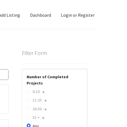
Add Listing
Dashboard
Login or Register
ashboard
Directory
Login or Register
Privacy Policy
Filter Form
Number of Completed
Projects
0-10
0
11-25
0
26-50
0
51 +
0
Any