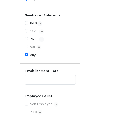
Number of Solutions
0-10
2
11-25
0
26-50
1
50+
0
Any
Establishment Date
Employee Count
Self Employed
0
2-10
0