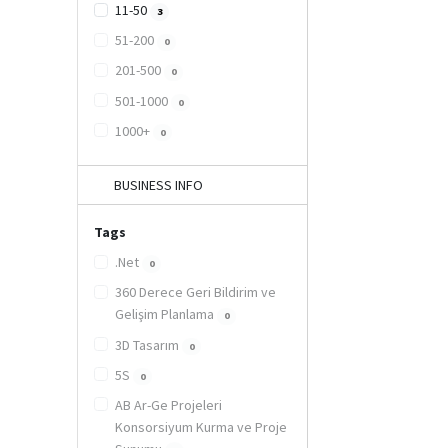
11-50
3
51-200
0
201-500
0
501-1000
0
1000+
0
BUSINESS INFO
Tags
.Net
0
360 Derece Geri Bildirim ve
Gelişim Planlama
0
3D Tasarım
0
5S
0
AB Ar-Ge Projeleri
Konsorsiyum Kurma ve Proje