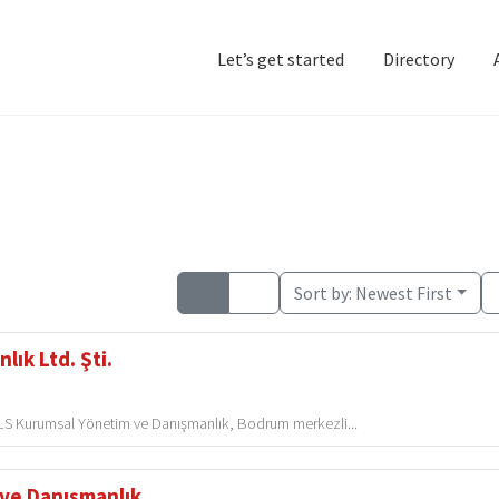
Let’s get started
Directory
Home
Add Listing
D
Sort by:
Newest First
ık Ltd. Şti.
S Kurumsal Yönetim ve Danışmanlık, Bodrum merkezli...
ve Danışmanlık...