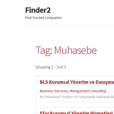
Finder2
Skip
Skip
to
to
Find Trusted Companies
navigation
content
Tag: Muhasebe
Showing 1 - 3 of 3
BLS Kurumsal Yönetim ve Danışmanl
Business Services
,
Management Consulting
BLS Kurumsal Yönetim ve Danışmanlık Hakkında BL
Efor Kurumsal Yönetim Hizmetleri 