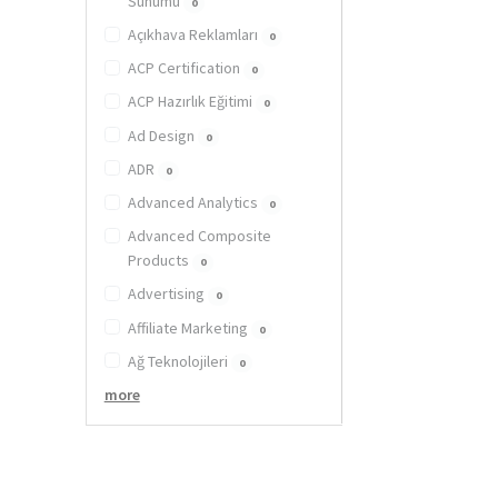
Sunumu
0
Açıkhava Reklamları
0
ACP Certification
0
ACP Hazırlık Eğitimi
0
Ad Design
0
ADR
0
Advanced Analytics
0
Advanced Composite
Products
0
Advertising
0
Affiliate Marketing
0
Ağ Teknolojileri
0
more