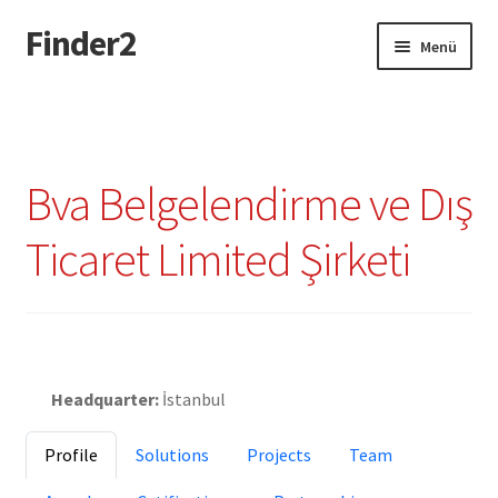
Finder2
Dolaşıma
İçeriğe
Menü
geç
geç
Giriş
Add Listing Türkçe
Bva Belgelendirme ve Dış
Dashboard Türkçe
Ticaret Limited Şirketi
Directory Türkçe
Login or Register Türkçe
Claimed
Privacy Policy Türkçe
Headquarter:
İstanbul
Profile
Solutions
Projects
Team