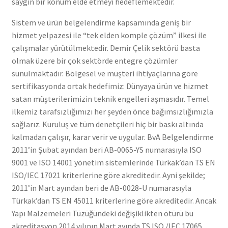
saygın bir konum elde etmeyi hedeflemektedir.
Sistem ve ürün belgelendirme kapsamında geniş bir
hizmet yelpazesi ile “tek elden komple çözüm” ilkesi ile
çalışmalar yürütülmektedir. Demir Çelik sektörü basta
olmak üzere bir çok sektörde entegre çözümler
sunulmaktadır. Bölgesel ve müşteri ihtiyaçlarına göre
sertifikasyonda ortak hedefimiz: Dünyaya ürün ve hizmet
satan müşterilerimizin teknik engelleri aşmasıdır. Temel
ilkemiz tarafsızlığımızı her şeyden önce bağımsızlığımızla
sağlarız. Kuruluş ve tüm denetçileri hiç bir baskı altında
kalmadan çalışır, karar verir ve uygular. BvA Belgelendirme
2011’in Şubat ayından beri AB-0065-YS numarasıyla ISO
9001 ve ISO 14001 yönetim sistemlerinde Türkak’dan TS EN
ISO/IEC 17021 kriterlerine göre akreditedir. Ayni şekilde;
2011’in Mart ayından beri de AB-0028-U numarasıyla
Türkak’dan TS EN 45011 kriterlerine göre akreditedir. Ancak
Yapı Malzemeleri Tüzüğündeki değişiklikten ötürü bu
akreditasyon 2014 yılının Mart ayında TS ISO /IEC 17065