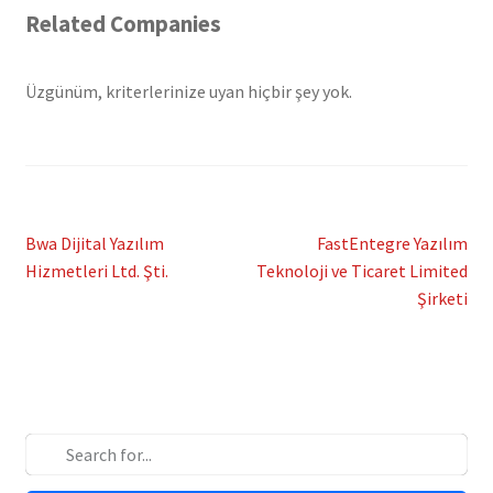
Related Companies
Üzgünüm, kriterlerinize uyan hiçbir şey yok.
Yazı
Önceki
Sonraki
Bwa Dijital Yazılım
FastEntegre Yazılım
yazı:
yazı:
Hizmetleri Ltd. Şti.
Teknoloji ve Ticaret Limited
gezinmesi
Şirketi