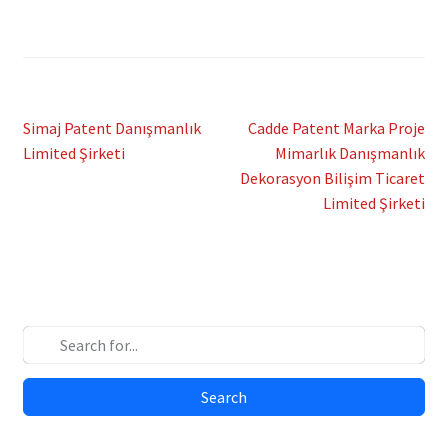
Post
Previous
Next
Simaj Patent Danışmanlık
Cadde Patent Marka Proje
post:
post:
Limited Şirketi
Mimarlık Danışmanlık
navigation
Dekorasyon Bilişim Ticaret
Limited Şirketi
Search