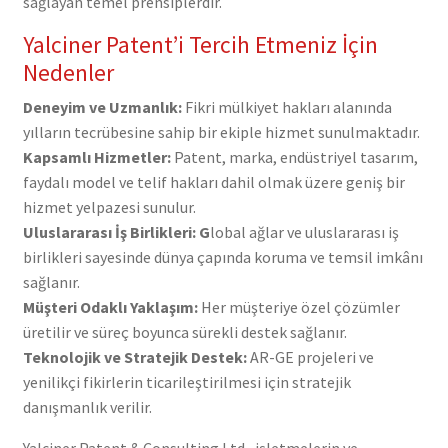
sağlayan temel prensiplerdir.
Yalciner Patent’i Tercih Etmeniz İçin
Nedenler
Deneyim ve Uzmanlık:
Fikri mülkiyet hakları alanında
yılların tecrübesine sahip bir ekiple hizmet sunulmaktadır.
Kapsamlı Hizmetler:
Patent, marka, endüstriyel tasarım,
faydalı model ve telif hakları dahil olmak üzere geniş bir
hizmet yelpazesi sunulur.
Uluslararası İş Birlikleri: G
lobal ağlar ve uluslararası iş
birlikleri sayesinde dünya çapında koruma ve temsil imkânı
sağlanır.
Müşteri Odaklı Yaklaşım:
Her müşteriye özel çözümler
üretilir ve süreç boyunca sürekli destek sağlanır.
Teknolojik ve Stratejik Destek:
AR-GE projeleri ve
yenilikçi fikirlerin ticarileştirilmesi için stratejik
danışmanlık verilir.
Yalciner Patent & Consulting Ltd., işletmelerin ve