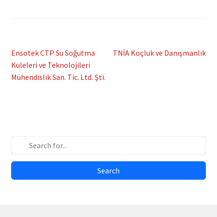
Post
Previous
Next
Ensotek CTP Su Soğutma
TNİA Koçluk ve Danışmanlık
post:
post:
Kuleleri ve Teknolojileri
navigation
Mühendislik San. Tic. Ltd. Şti.
Search