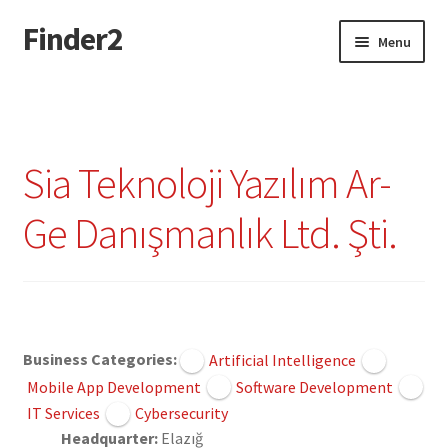
Finder2
Skip
Skip
Menu
to
to
navigation
content
Home
Add Listing
Sia Teknoloji Yazılım Ar-
Dashboard
Ge Danışmanlık Ltd. Şti.
Directory
Login or Register
Claimed
Privacy Policy
Business Categories:
Artificial Intelligence
Mobile App Development
Software Development
IT Services
Cybersecurity
Headquarter:
Elazığ