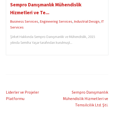
Sempro Danışmanlık Mühendislik
Hizmetleri ve Te...
Business Services
,
Engineering Services
,
Industrial Design
,
IT
Services
Şirket Hakkında Sempro Danışmanlık ve Mühendislik, 2015
yılında Semiha Yaşar tarafından kurulmuşt...
Post
Previous
Next
Liderler ve Projeler
Sempro Danışmanlık
post:
post:
Platformu
Mühendislik Hizmetleri ve
navigation
Temsilcilik Ltd. Şti.