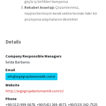
güçlü iş birlikleri kuruyoruz.
Rekabet Avantajı:
Çözümlerimiz,
müşterilerimizin kendi sektörlerinde lider bir
pozisyona ulaşmalarını destekler
Details
Company Responsible Managers
Selda Barbaros
Email
info@argegrupdanismanlik.com.tr
Website
http://argegrupdanismanlik.com.tr/
Phone
+90(312) 999-0678, +90(541) 269-4573, +90(533) 342-7525