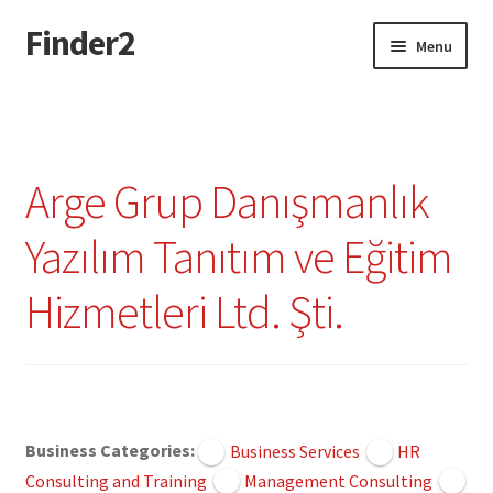
Finder2
Skip
Skip
Menu
to
to
navigation
content
Home
Add Listing
Arge Grup Danışmanlık
Dashboard
Yazılım Tanıtım ve Eğitim
Directory
Hizmetleri Ltd. Şti.
Login or Register
Privacy Policy
Claimed
Business Categories:
Business Services
HR
Consulting and Training
Management Consulting