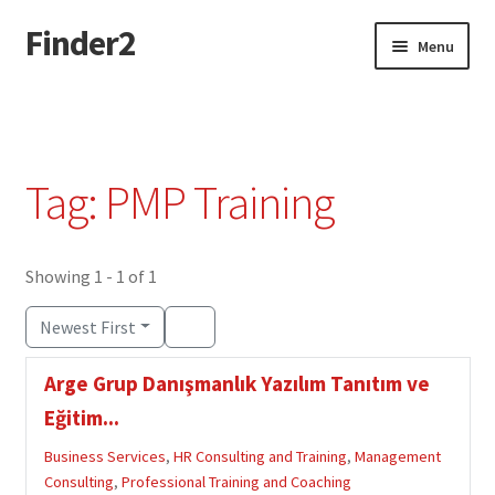
Finder2
Skip
Skip
Menu
to
to
navigation
content
Home
Add Listing
Tag: PMP Training
Dashboard
Directory
Showing 1 - 1 of 1
Newest First
Login or Register
Arge Grup Danışmanlık Yazılım Tanıtım ve
Privacy Policy
Eğitim...
Business Services
,
HR Consulting and Training
,
Management
Consulting
,
Professional Training and Coaching