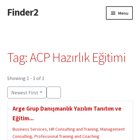
Finder2
Skip
Skip
Menu
to
to
navigation
content
Home
Add Listing
Tag: ACP Hazırlık Eğitimi
Dashboard
Directory
Showing 1 - 1 of 1
Newest First
Login or Register
Arge Grup Danışmanlık Yazılım Tanıtım ve
Privacy Policy
Eğitim...
Business Services
,
HR Consulting and Training
,
Management
Consulting
,
Professional Training and Coaching