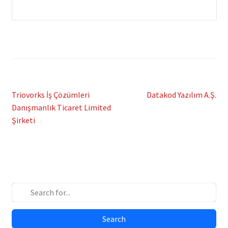
Post
Previous
Next
Triovorks İş Çözümleri
Datakod Yazılım A.Ş.
post:
post:
Danışmanlık Ticaret Limited
navigation
Şirketi
Search