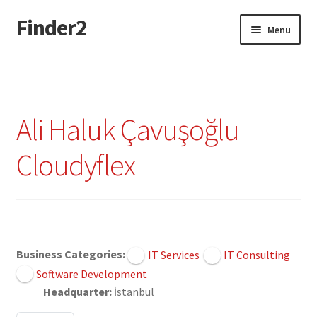
Finder2
Skip
Skip
Menu
to
to
navigation
content
Home
Add Listing
Ali Haluk Çavuşoğlu
Dashboard
Cloudyflex
Directory
Login or Register
Claimed
Privacy Policy
Business Categories:
IT Services
IT Consulting
Software Development
Headquarter:
İstanbul