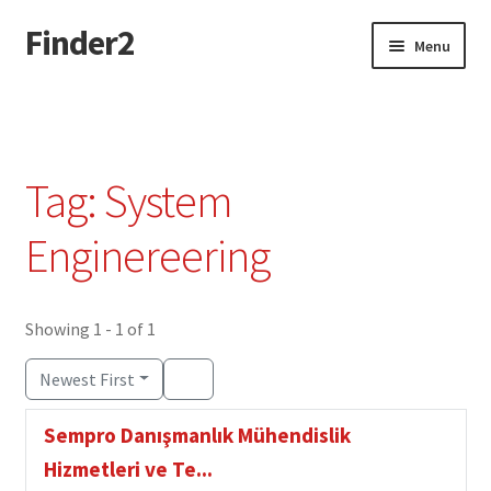
Finder2
Skip
Skip
Menu
to
to
navigation
content
Home
Add Listing
Tag: System
Dashboard
Enginereering
Directory
Showing 1 - 1 of 1
Login or Register
Newest First
Privacy Policy
Sempro Danışmanlık Mühendislik
Hizmetleri ve Te...