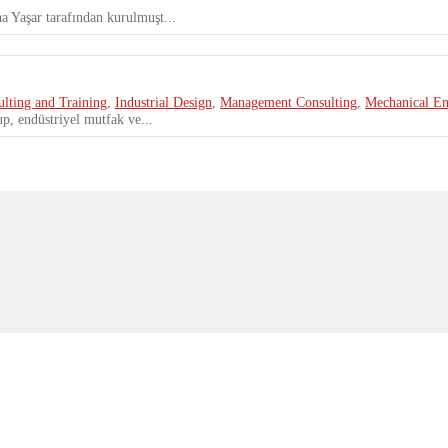
 Yaşar tarafından kurulmuşt...
lting and Training
,
Industrial Design
,
Management Consulting
,
Mechanical En
p, endüstriyel mutfak ve...