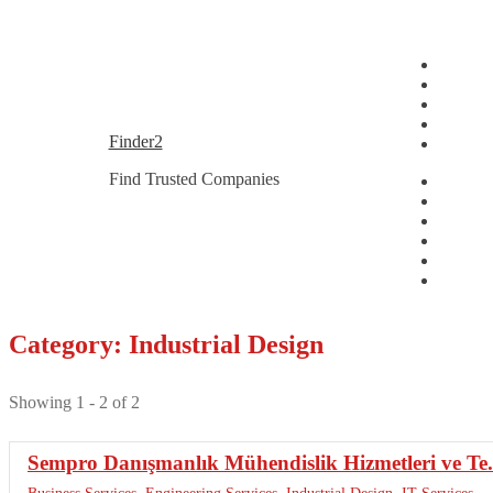
Skip
Skip
Finder2
to
to
Find Trusted Companies
navigation
content
Category: Industrial Design
Showing 1 - 2 of 2
Sempro Danışmanlık Mühendislik Hizmetleri ve Te.
Business Services
,
Engineering Services
,
Industrial Design
,
IT Services