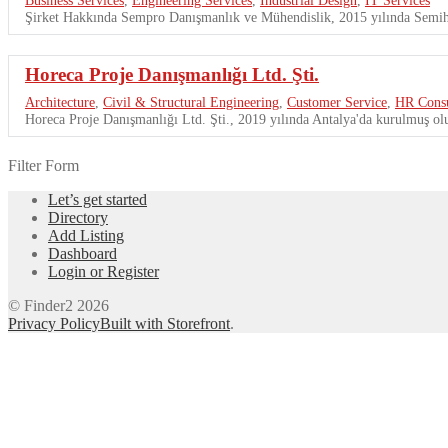
Şirket Hakkında Sempro Danışmanlık ve Mühendislik, 2015 yılında Semiha
Horeca Proje Danışmanlığı Ltd. Şti.
Architecture
,
Civil & Structural Engineering
,
Customer Service
,
HR Consu
Horeca Proje Danışmanlığı Ltd. Şti., 2019 yılında Antalya'da kurulmuş olu
Filter Form
Let’s get started
Directory
Add Listing
Dashboard
Login or Register
© Finder2 2026
Privacy Policy
Built with Storefront
.