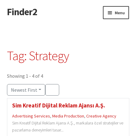
Finder2
Skip
Skip
Menu
to
to
navigation
content
Home
Add Listing
Tag: Strategy
Dashboard
Directory
Showing 1 - 4 of 4
Newest First
Login or Register
Sim Kreatif Dijital Reklam Ajansı A.Ş.
Privacy Policy
Advertising Services
,
Media Production
,
Creative Agency
Sim Kreatif Dijital Reklam Ajansı A.Ş., markalara özel stratejiler ve
pazarlama deneyimleri tasar...