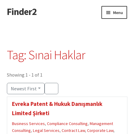
Finder2
Skip
Skip
Menu
to
to
navigation
content
Home
Add Listing
Tag: Sınai Haklar
Dashboard
Directory
Showing 1 - 1 of 1
Newest First
Login or Register
Evreka Patent & Hukuk Danışmanlık
Privacy Policy
Limited Şirketi
Business Services
,
Compliance Consulting
,
Management
Consulting
,
Legal Services
,
Contract Law
,
Corporate Law
,