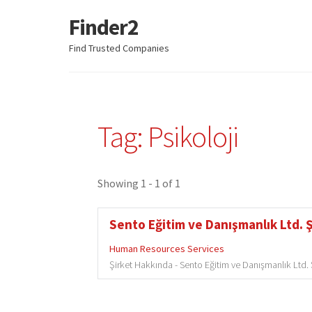
Finder2
Skip
Skip
to
to
Find Trusted Companies
navigation
content
Tag: Psikoloji
Showing 1 - 1 of 1
Sento Eğitim ve Danışmanlık Ltd. Ş
Human Resources Services
Şirket Hakkında - Sento Eğitim ve Danışmanlık Ltd. Şt