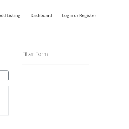
Add Listing
Dashboard
Login or Register
ashboard
Directory
Login or Register
Privacy Policy
Filter Form