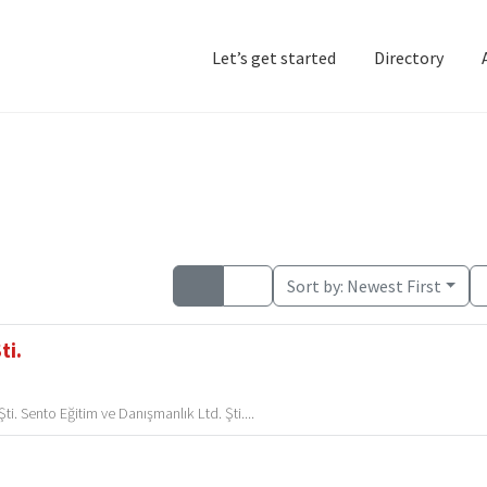
Let’s get started
Directory
Home
Add Listing
D
Sort by:
Newest First
ti.
i. Sento Eğitim ve Danışmanlık Ltd. Şti....