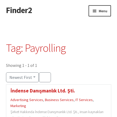
Finder2
Skip
Skip
Menu
to
to
navigation
content
Home
Add Listing
Tag: Payrolling
Dashboard
Directory
Showing 1 - 1 of 1
Newest First
Login or Register
İndense Danışmanlık Ltd. Şti.
Privacy Policy
Advertising Services
,
Business Services
,
IT Services
,
Marketing
Şirket Hakkında İndense Danışmanlık Ltd. Şti., insan kaynakları