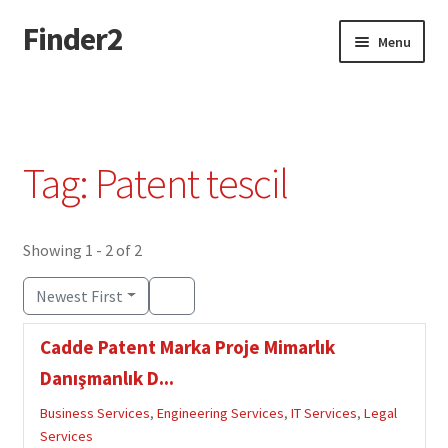
Finder2
Skip
Skip
Menu
to
to
navigation
content
Home
Add Listing
Tag: Patent tescil
Dashboard
Directory
Showing 1 - 2 of 2
Newest First
Login or Register
Cadde Patent Marka Proje Mimarlık
Privacy Policy
Danışmanlık D...
Business Services
,
Engineering Services
,
IT Services
,
Legal
Services