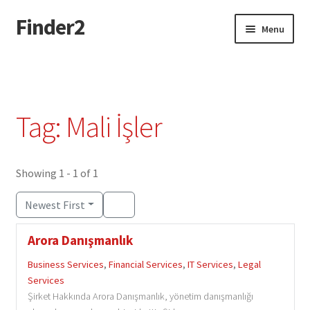
Finder2
Skip
Skip
Menu
to
to
navigation
content
Home
Add Listing
Tag: Mali İşler
Dashboard
Directory
Showing 1 - 1 of 1
Newest First
Login or Register
Arora Danışmanlık
Privacy Policy
Business Services
,
Financial Services
,
IT Services
,
Legal
Services
Şirket Hakkında Arora Danışmanlık, yönetim danışmanlığı