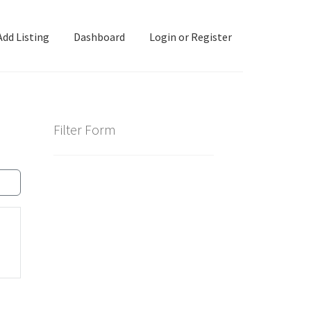
Add Listing
Dashboard
Login or Register
ashboard
Directory
Login or Register
Privacy Policy
Filter Form