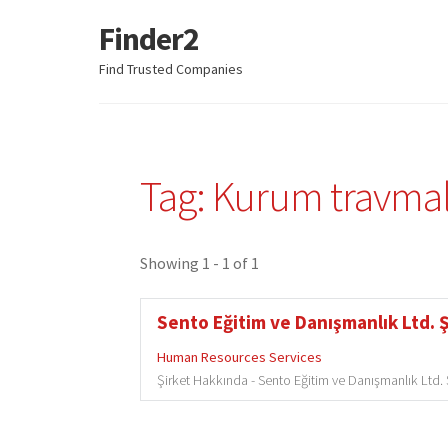
Finder2
Skip
Skip
to
to
Find Trusted Companies
navigation
content
Tag: Kurum travmal
Showing 1 - 1 of 1
Sento Eğitim ve Danışmanlık Ltd. Ş
Human Resources Services
Şirket Hakkında - Sento Eğitim ve Danışmanlık Ltd. Şt