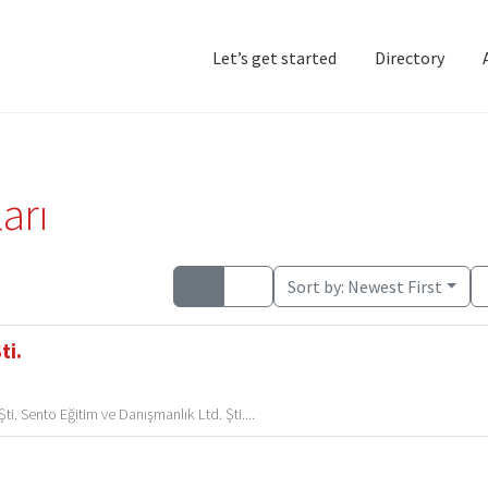
Let’s get started
Directory
Home
Add Listing
D
arı
Sort by:
Newest First
ti.
i. Sento Eğitim ve Danışmanlık Ltd. Şti....