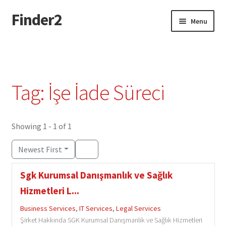
Finder2
Skip
Skip
Menu
to
to
navigation
content
Home
Add Listing
Tag: İşe İade Süreci
Dashboard
Directory
Showing 1 - 1 of 1
Newest First
Login or Register
Sgk Kurumsal Danışmanlık ve Sağlık
Privacy Policy
Hizmetleri L...
Business Services
,
IT Services
,
Legal Services
Şirket Hakkında SGK Kurumsal Danışmanlık ve Sağlık Hizmetleri