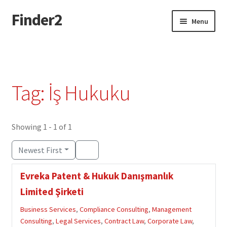
Finder2
Skip
Skip
Menu
to
to
navigation
content
Home
Add Listing
Tag: İş Hukuku
Dashboard
Directory
Showing 1 - 1 of 1
Newest First
Login or Register
Evreka Patent & Hukuk Danışmanlık
Privacy Policy
Limited Şirketi
Business Services
,
Compliance Consulting
,
Management
Consulting
,
Legal Services
,
Contract Law
,
Corporate Law
,