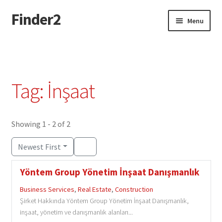
Finder2
Skip
Skip
Menu
to
to
navigation
content
Home
Add Listing
Tag: İnşaat
Dashboard
Directory
Showing 1 - 2 of 2
Newest First
Login or Register
Yöntem Group Yönetim İnşaat Danışmanlık
Privacy Policy
Business Services
,
Real Estate
,
Construction
Şirket Hakkında Yöntem Group Yönetim İnşaat Danışmanlık,
inşaat, yönetim ve danışmanlık alanları...