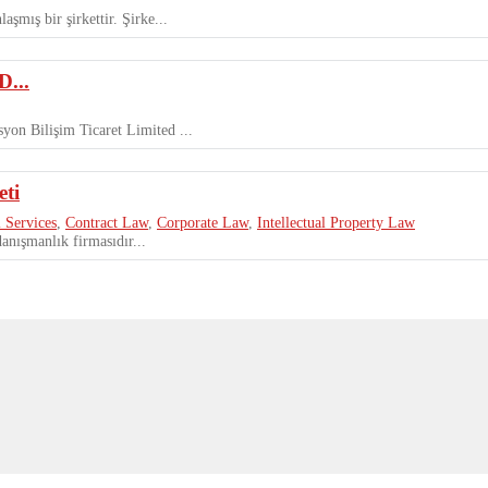
mış bir şirkettir. Şirke...
...
on Bilişim Ticaret Limited ...
ti
 Services
,
Contract Law
,
Corporate Law
,
Intellectual Property Law
anışmanlık firmasıdır...