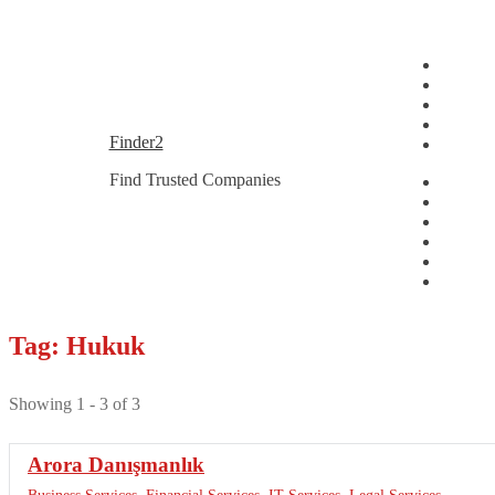
Skip
Skip
Finder2
to
to
Find Trusted Companies
navigation
content
Tag: Hukuk
Showing 1 - 3 of 3
Arora Danışmanlık
Business Services
,
Financial Services
,
IT Services
,
Legal Services