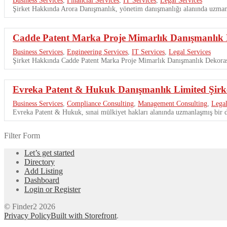
Şirket Hakkında Arora Danışmanlık, yönetim danışmanlığı alanında uzmanlaş
Cadde Patent Marka Proje Mimarlık Danışmanlık D
Business Services
,
Engineering Services
,
IT Services
,
Legal Services
Şirket Hakkında Cadde Patent Marka Proje Mimarlık Danışmanlık Dekorasy
Evreka Patent & Hukuk Danışmanlık Limited Şirke
Business Services
,
Compliance Consulting
,
Management Consulting
,
Legal
Evreka Patent & Hukuk, sınai mülkiyet hakları alanında uzmanlaşmış bir d
Filter Form
Let’s get started
Directory
Add Listing
Dashboard
Login or Register
© Finder2 2026
Privacy Policy
Built with Storefront
.