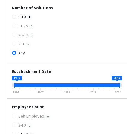
Number of Solutions
0-10
1
11-25
0
26-50
0
50+
0
Any
Establishment Date
1974
2024
1974
1987
1999
2012
2024
Employee Count
Self Employed
0
2-10
0
11-50