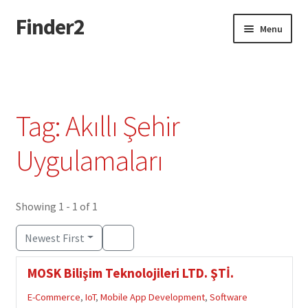
Finder2
Skip
Skip
Menu
to
to
navigation
content
Home
Add Listing
Tag: Akıllı Şehir
Dashboard
Uygulamaları
Directory
Showing 1 - 1 of 1
Login or Register
Newest First
Privacy Policy
MOSK Bilişim Teknolojileri LTD. ŞTİ.
E-Commerce
,
IoT
,
Mobile App Development
,
Software