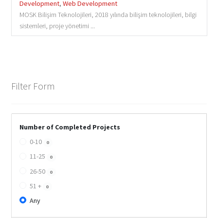
Development
,
Web Development
MOSK Bilişim Teknolojileri, 2018 yılında bilişim teknolojileri, bilgi
sistemleri, proje yönetimi ...
Filter Form
Number of Completed Projects
0-10
0
11-25
0
26-50
0
51 +
0
Any