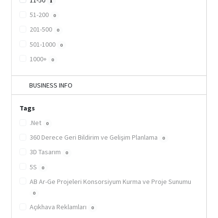
1
51-200
0
201-500
0
501-1000
0
1000+
0
BUSINESS INFO
Tags
.Net
0
360 Derece Geri Bildirim ve Gelişim Planlama
0
3D Tasarım
0
5S
0
AB Ar-Ge Projeleri Konsorsiyum Kurma ve Proje Sunumu
0
Açıkhava Reklamları
0