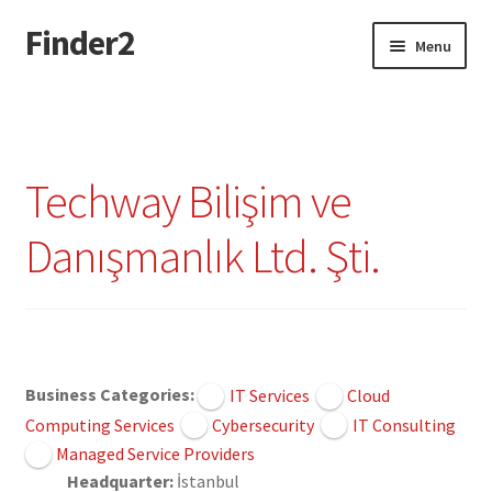
Finder2
Skip
Skip
Menu
to
to
navigation
content
Home
Add Listing
Techway Bilişim ve
Dashboard
Danışmanlık Ltd. Şti.
Directory
Login or Register
Claimed
Privacy Policy
Business Categories:
IT Services
Cloud
Computing Services
Cybersecurity
IT Consulting
Managed Service Providers
Headquarter:
İstanbul