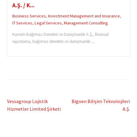
A.Ş. / K...
Business Services
,
Investment Management and Insurance
,
IT Services
,
Legal Services
,
Management Consulting
Kavram Bağımsız Denetim ve Danışmanlık A.Ş., finansal
raporlama, bağımsız denetim ve danışmanlık ...
Post
Previous
Next
Vessagroup Lojistik
Bigoen Bilişim Teknolojileri
post:
post:
Hizmetler Limited Şirketi
A.Ş.
navigation