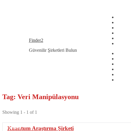
Dolaşıma
İçeriğe
Finder2
geç
geç
Güvenilir Şirketleri Bulun
Tag: Veri Manipülasyonu
Showing 1 - 1 of 1
Kuantum Araştırma Şirketi
Featured