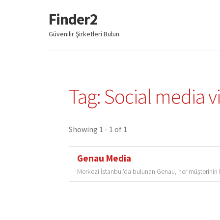
Finder2
Dolaşıma
İçeriğe
geç
geç
Güvenilir Şirketleri Bulun
Tag: Social media v
Showing 1 - 1 of 1
Genau Media
Merkezi İstanbul'da bulunan Genau, her müşterinin b