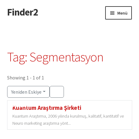
Finder2
Dolaşıma
İçeriğe
Menü
geç
geç
Giriş
Add Listing Türkçe
Tag: Segmentasyon
Dashboard Türkçe
Directory Türkçe
Showing 1 - 1 of 1
Yeniden Eskiye
Login or Register Türkçe
Featured
Kuantum Araştırma Şirketi
Privacy Policy Türkçe
Kuantum Araştırma, 2006 yılında kurulmuş, kalitatif, kantitatif ve
Neuro marketing araştırma yönt...